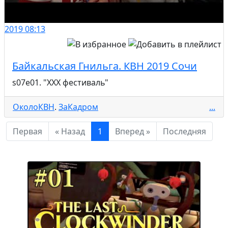
2019
08:13
Байкальская Гнильга. КВН 2019 Сочи
s07e01. "ХХХ фестиваль"
ОколоКВН
.
ЗаКадром
...
Первая
« Назад
1
Вперед »
Последняя