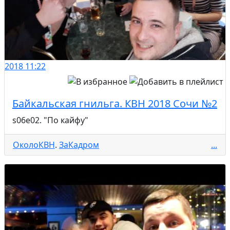
2018
11:22
Байкальская гнильга. КВН 2018 Сочи №2
s06e02. "По кайфу"
ОколоКВН
.
ЗаКадром
...