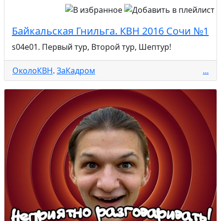
Байкальская Гнильга. КВН 2016 Сочи №1
s04e01. Первый тур, Второй тур, Шептур!
ОколоКВН
.
ЗаКадром
...