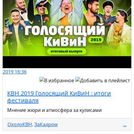
2019
16:36
КВН 2019 Голосящий КиВиН : итоги
фестиваля
Мнение жюри и атмосфера за кулисами
ОколоКВН
.
ЗаКадром
...