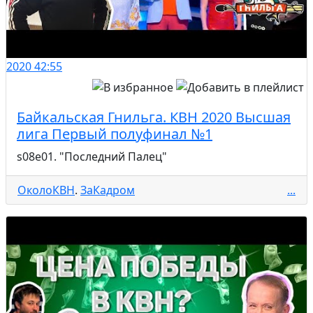
2020
42:55
Байкальская Гнильга. КВН 2020 Высшая
лига Первый полуфинал №1
s08e01. "Последний Палец"
ОколоКВН
.
ЗаКадром
...