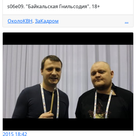
s06e09. "Байкальская Гнильсодия". 18+
ОколоКВН
.
ЗаКадром
...
2015
18:42