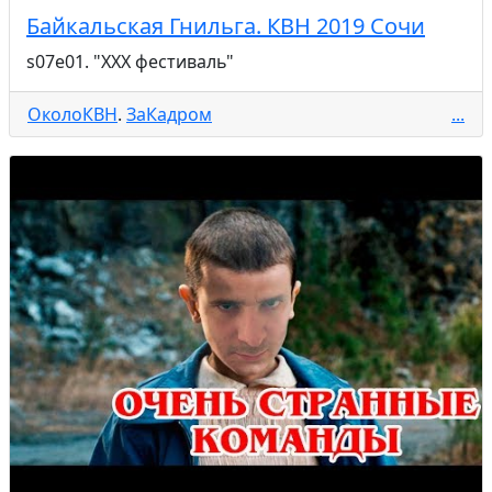
Байкальская Гнильга. КВН 2019 Сочи
s07e01. "ХХХ фестиваль"
ОколоКВН
.
ЗаКадром
...