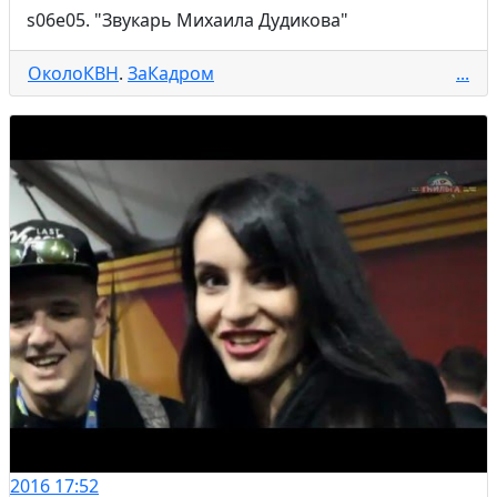
s06e05. "Звукарь Михаила Дудикова"
ОколоКВН
.
ЗаКадром
...
2016
17:52