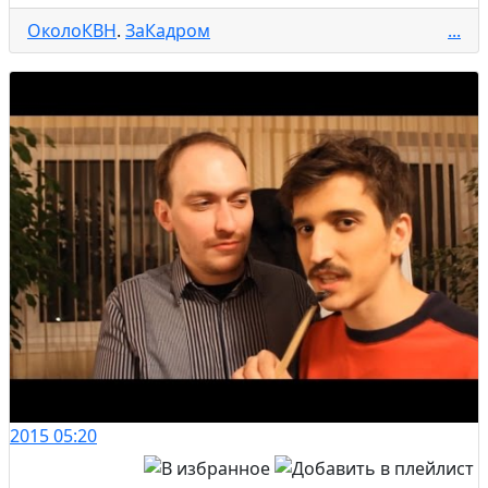
ОколоКВН
.
ЗаКадром
...
2015
05:20