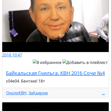
2016
10:47
Байкальская Гнильга. КВН 2016 Сочи №4
s04e04. Бентэке! 18+
ОколоКВН
.
ЗаКадром
...