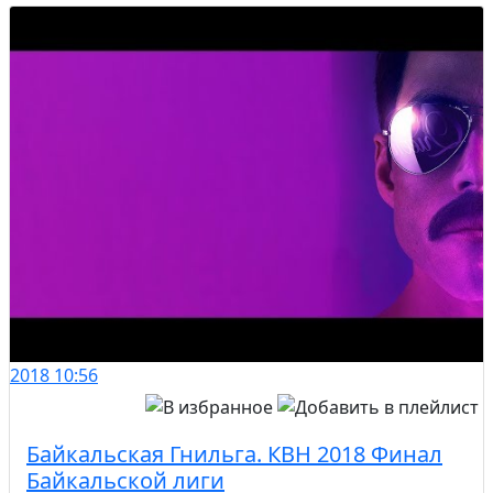
2018
10:56
Байкальская Гнильга. КВН 2018 Финал
Байкальской лиги