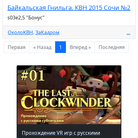
Байкальская Гнильга. КВН 2015 Сочи №2
s03e2,5 "Бонус"
ОколоКВН
.
ЗаКадром
...
Первая
« Назад
1
Вперед »
Последняя
Прохождение VR игр с русскими