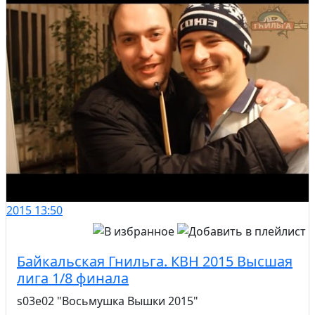
2015
13:50
Байкальская Гнильга. КВН 2015 Высшая
лига 1/8 финала
s03e02 "Восьмушка Вышки 2015"