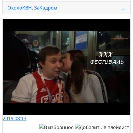
ОколоКВН
.
ЗаКадром
...
2019
08:13