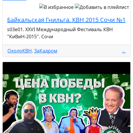
Байкальская Гнильга. КВН 2015 Сочи №1
s03e01. XXVI Международный Фестиваль КВН
"КиВиН-2015". Сочи
ОколоКВН
.
ЗаКадром
...