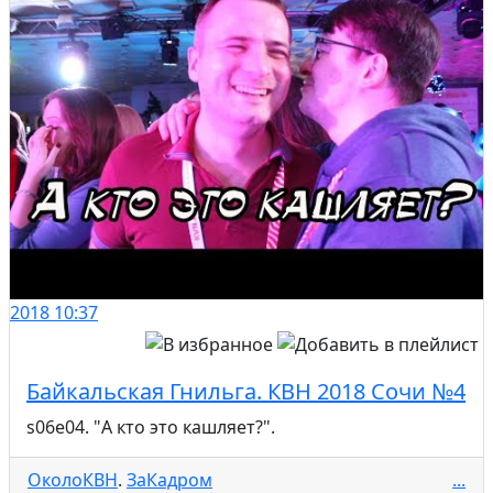
2018
10:37
Байкальская Гнильга. КВН 2018 Сочи №4
s06e04. "А кто это кашляет?".
ОколоКВН
.
ЗаКадром
...