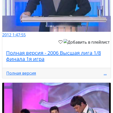
2012
1:47:55
Полная версия - 2006 Высшая лига 1/8
финала 1я игра
Полная версия
...