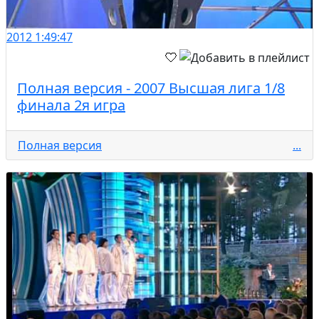
2012
1:49:47
Полная версия - 2007 Высшая лига 1/8
финала 2я игра
Полная версия
...