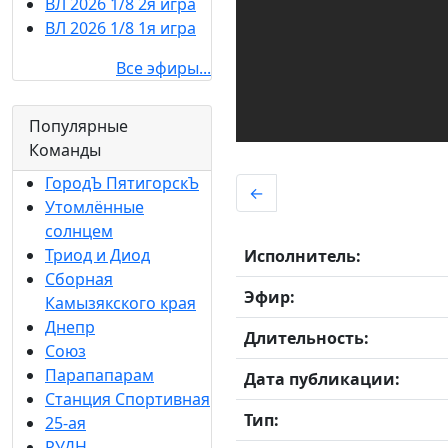
ВЛ 2026 1/8 2я игра
ВЛ 2026 1/8 1я игра
Все эфиры...
Популярные
Команды
ГородЪ ПятигорскЪ
←
Утомлённые
солнцем
Триод и Диод
Исполнитель:
Сборная
Эфир:
Камызякского края
Днепр
Длительность:
Союз
Парапапарам
Дата публикации:
Станция Спортивная
Тип:
25-ая
РУДН