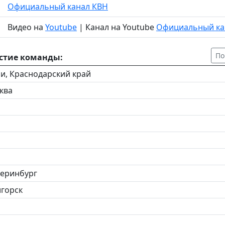
Официальный канал КВН
Видео на
Youtube
| Канал на Youtube
Официальный ка
По
стие команды:
чи, Краснодарский край
ква
теринбург
игорск