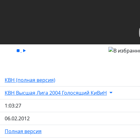
КВН (полная версия)
КВН Высшая Лига 2004 Голосящий КиВиН
1:03:27
06.02.2012
Полная версия