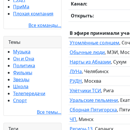
Канал:
ПриМа
Плохая компания
Открыть:
Все команды...
В эфире принимали уча
Темы
Утомлённые солнцем
, Со
Музыка
Обычные люди
, МЭИ, Мос
Он и Она
Нарты из Абхазии
, Сухум
Политика
ЛУНа
, Челябинск
Фильмы
Звезды
РУДН
, Москва
Школа
Улётчики ТСИ
, Рига
Телепередачи
Уральские пельмени
, Ека
Спорт
Сборная Пятигорска
, Пят
Все темы...
ЧП
, Минск
Регион-13
, Саранск
Теги