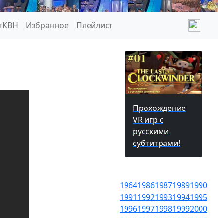
тКВН
Избранное
Плейлист
Прохождение
VR игр с
русскими
субтитрами!
1964
1986
1987
1989
1990
1991
1992
1993
1994
1995
1996
1997
1998
1999
2000