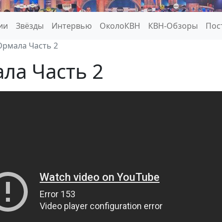
ии
Звёзды
Интервью
ОколоКВН
КВН-Обзоры
Пос
Юрмала Часть 2
ла Часть 2