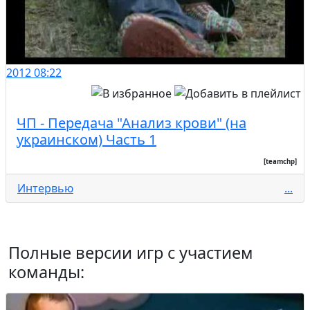
2012
08:22
ЧП - Передача "Анализ крови" (на
украинском) Часть 1
[teamchp]
Интервью
...
Полные версии игр с участием
команды: