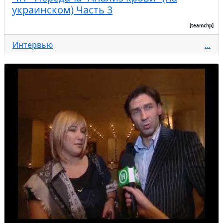
украинском) Часть 3
[teamchp]
Интервью
...