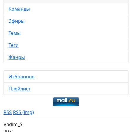
Команды
Эфиры
Темы
Теги
Жанры
Избранное
Плейлист
RSS
RSS (img)
Vadim_S
2021