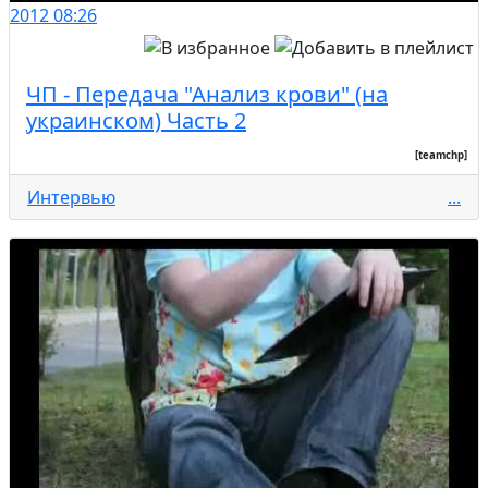
2012
08:26
ЧП - Передача "Анализ крови" (на
украинском) Часть 2
[teamchp]
Интервью
...