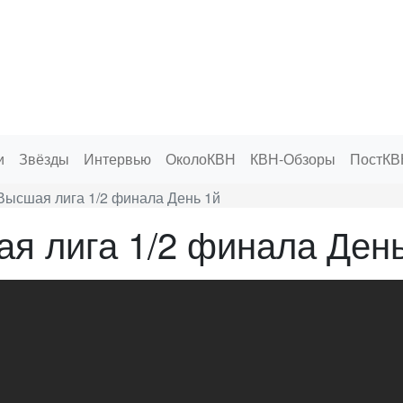
и
Звёзды
Интервью
ОколоКВН
КВН-Обзоры
ПостКВ
Высшая лига 1/2 финала День 1й
я лига 1/2 финала Ден