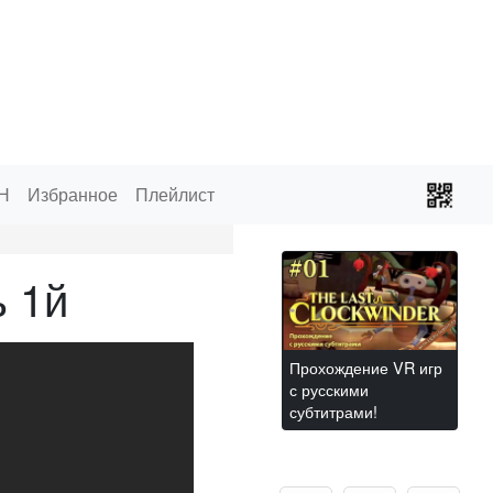
Н
Избранное
Плейлист
ь 1й
Прохождение VR игр
с русскими
субтитрами!