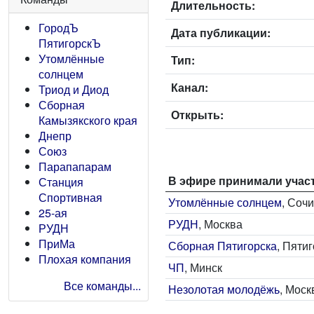
Длительность:
ГородЪ
Дата публикации:
ПятигорскЪ
Утомлённые
Тип:
солнцем
Канал:
Триод и Диод
Сборная
Открыть:
Камызякского края
Днепр
Союз
Парапапарам
В эфире принимали учас
Станция
Спортивная
Утомлённые солнцем
, Соч
25-ая
РУДН
, Москва
РУДН
ПриМа
Сборная Пятигорска
, Пяти
Плохая компания
ЧП
, Минск
Все команды...
Незолотая молодёжь
, Моск