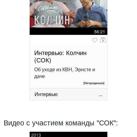
56:21
Интервью: Колчин
(СОК)
Об уходе из КВН, Эрнсте и
даче
[Непродакшн]
Интервью
...
Видео с участием команды "СОК":
2013