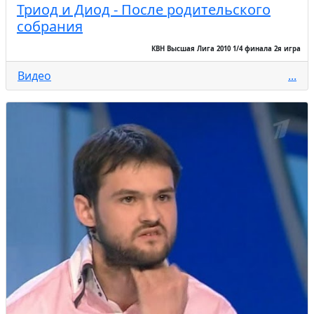
Триод и Диод - После родительского
собрания
КВН Высшая Лига 2010 1/4 финала 2я игра
Видео
...