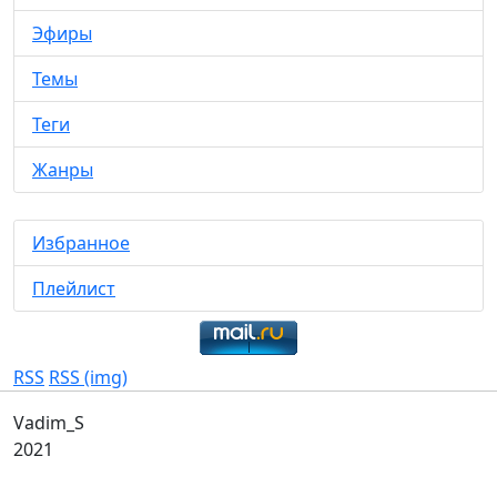
Эфиры
Темы
Теги
Жанры
Избранное
Плейлист
RSS
RSS (img)
Vadim_S
2021