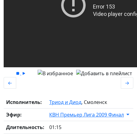
←
→
Исполнитель:
Триод и Диод
, Смоленск
Эфир:
КВН Премьер Лига 2009 Финал
Длительность:
01:15