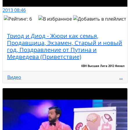
2013
08:46
Триод и Диод - Жюри как семья,
Продавщица, Экзамен, Старый и новый
год, Поздравление от Путина и
Медведева (Приветствие)
КВН Высшая Лига 2012 Финал
Видео
...