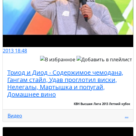
2013
18:48
Триод и Диод - Содержимое чемодана,
Гангам стайл, Удав проглотил виски,
Нелегалы, Мартышка и попугай,
Домашнее вино
КВН Высшая Лига 2013 Летний кубок
Видео
...