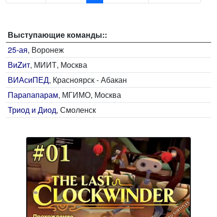
Выступающие команды::
25-ая
, Воронеж
ВиZит
, МИИТ, Москва
ВИАсиПЕД
, Красноярск - Абакан
Парапапарам
, МГИМО, Москва
Триод и Диод
, Смоленск