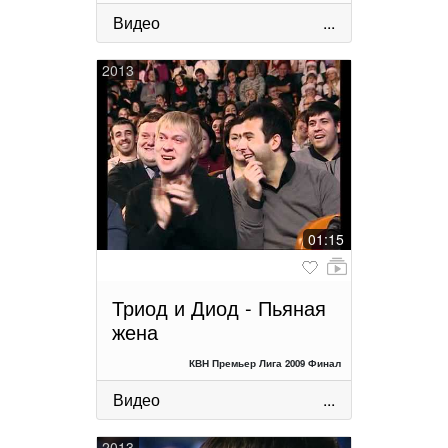
Видео
...
2013
01:15
Триод и Диод - Пьяная
жена
КВН Премьер Лига 2009 Финал
Видео
...
2013