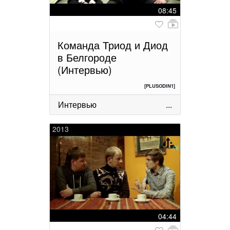
08:45
Команда Триод и Диод
в Белгороде
(Интервью)
[PLUSODIN1]
Интервью
...
2013
04:44