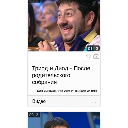
01:13
Триод и Диод - После
родительского
собрания
КВН Высшая Лига 2010 1/4 финала 2я игра
Видео
...
2013