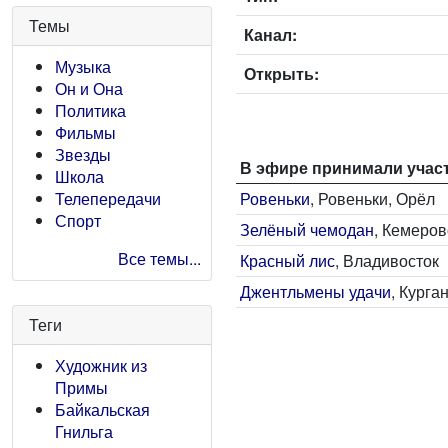
Темы
Канал:
Музыка
Открыть:
Он и Она
Политика
Фильмы
Звезды
В эфире принимали учас
Школа
Ровеньки
, Ровеньки, Орёл
Телепередачи
Спорт
Зелёный чемодан
, Кемеров
Все темы...
Красный лис
, Владивосток
Джентльмены удачи
, Курга
Теги
Художник из
Примы
Байкальская
Гнильга