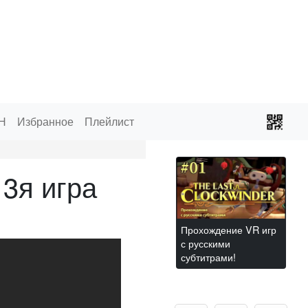
Н
Избранное
Плейлист
3я игра
Прохождение VR игр
с русскими
субтитрами!