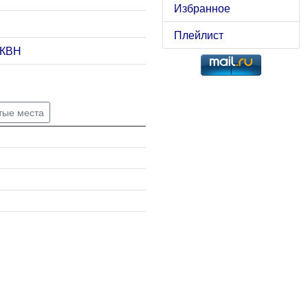
Избранное
Плейлист
 КВН
тые места