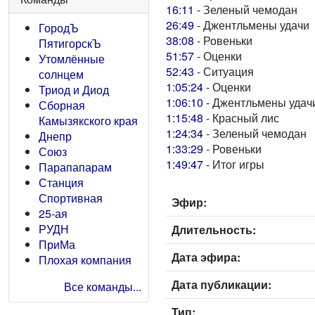
16:11
- Зеленый чемодан
26:49
- Джентльмены удачи
ГородЪ
38:08
- Ровеньки
ПятигорскЪ
51:57
- Оценки
Утомлённые
52:43
- Ситуация
солнцем
1:05:24
- Оценки
Триод и Диод
1:06:10
- Джентльмены удач
Сборная
1:15:48
- Красный лис
Камызякского края
1:24:34
- Зеленый чемодан
Днепр
1:33:29
- Ровеньки
Союз
1:49:47
- Итог игры
Парапапарам
Станция
Спортивная
Эфир:
25-ая
РУДН
Длительность:
ПриМа
Дата эфира:
Плохая компания
Дата публикации:
Все команды...
Тип: