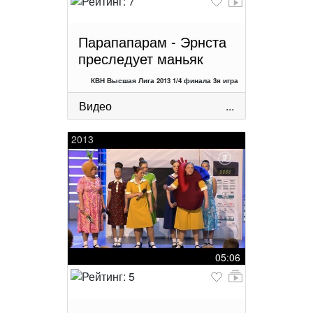
Парапапарам - Эрнста
преследует маньяк
КВН Высшая Лига 2013 1/4 финала 3я игра
Видео
...
2013
05:06