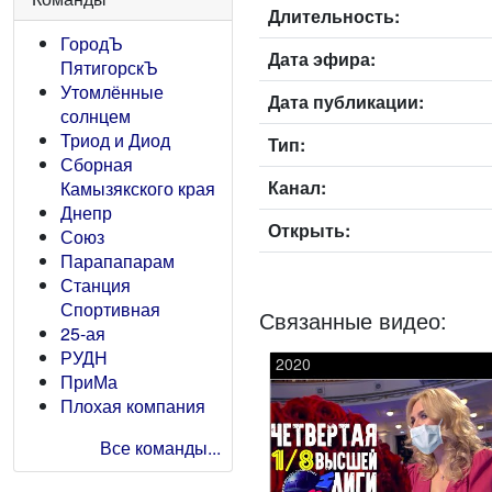
Длительность:
ГородЪ
Дата эфира:
ПятигорскЪ
Утомлённые
Дата публикации:
солнцем
Триод и Диод
Тип:
Сборная
Канал:
Камызякского края
Днепр
Открыть:
Союз
Парапапарам
Станция
Спортивная
Связанные видео:
25-ая
РУДН
2020
ПриМа
Плохая компания
Все команды...