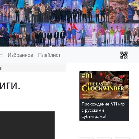
Н
Избранное
Плейлист
!
иги.
Прохождение VR игр
с русскими
субтитрами!