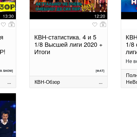
13:30
12:20
ая
КВН-статистика. 4 и 5
КВН
1/8 Высшей лиги 2020 +
1/8
Р!
Итоги
лиг
Не в
VA SHOW]
[ФАТ]
Полн
...
КВН-Обзор
...
НеВ