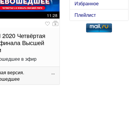
Избранное
Плейлист
11:28
 2020 Четвёртая
 финала Высшей
и
ошедшее в эфир
ая версия
.
...
ошедшее