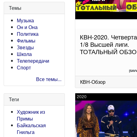
Темы
Музыка
Он и Она
Политика
КВН-2020. Четверт
Фильмы
1/8 Высшей лиги.
Звезды
ТОТАЛЬНЫЙ ОБЗО
Школа
Телепередачи
Спорт
[SAV
Все темы...
КВН-Обзор
2020
Теги
Художник из
Примы
Байкальская
Гнильга