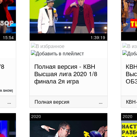
15:54
1:39:19
/8
Полная версия - КВН
КВН
Высшая лига 2020 1/8
Выс
финала 2я игра
ОБ
VA SHOW]
...
Полная версия
...
КВН
2020
2020