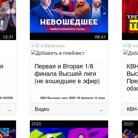
12:31
08:41
ая
Первая и Вторая 1/8
КВН
финала Высшей лиги
Выс
(не вошедшее в эфир)
Пре
обз
VA SHOW]
КВН Высшая лига 2020 1/8 финала 1я игра
...
Видео
...
КВН
2020
2020