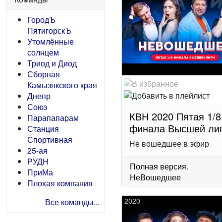
ГородЪ
ПятигорскЪ
Утомлённые
солнцем
Триод и Диод
Сборная
Камызякского края
Днепр
Союз
КВН 2020 Пятая 1/8
Парапапарам
финала Высшей ли
Станция
Спортивная
Не вошедшее в эфир
25-ая
РУДН
Полная версия
.
ПриМа
НеВошедшее
Плохая компания
2020
Все команды...