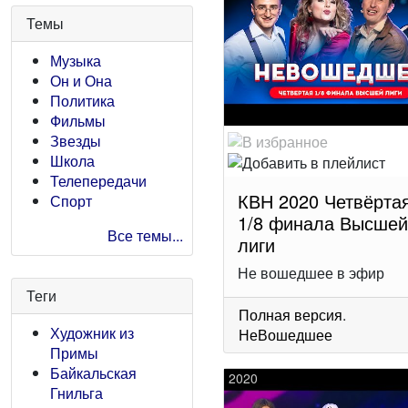
Темы
Музыка
Он и Она
Политика
Фильмы
Звезды
Школа
Телепередачи
КВН 2020 Четвёрта
Спорт
1/8 финала Высше
Все темы...
лиги
Не вошедшее в эфир
Теги
Полная версия
.
Художник из
НеВошедшее
Примы
Байкальская
2020
Гнильга