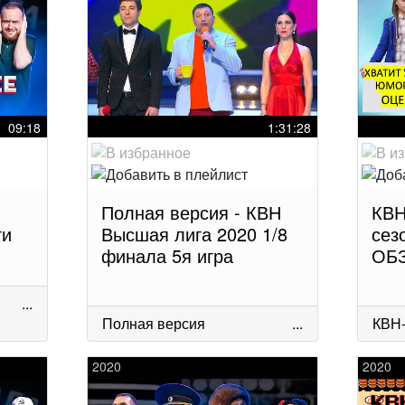
09:18
1:31:28
Полная версия - КВН
КВН
ги
Высшая лига 2020 1/8
сез
финала 5я игра
ОБЗ
...
Полная версия
...
КВН
2020
2020