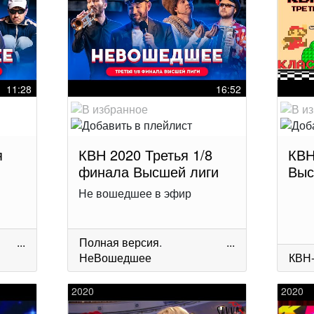
11:28
16:52
я
КВН 2020 Третья 1/8
КВН
й
финала Высшей лиги
Выс
Не вошедшее в эфир
...
Полная версия
.
...
НеВошедшее
КВН
2020
2020