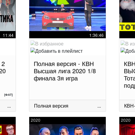
11:44
1:36:46
 2
Полная версия - КВН
КВН
20
Высшая лига 2020 1/8
ВЫ
финала 3я игра
Тот
под
[ФАТ]
...
Полная версия
...
КВН
2020
2020