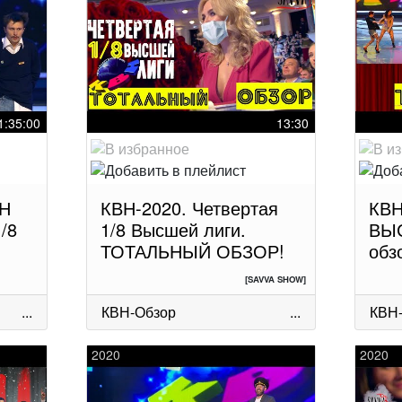
1:35:00
13:30
ВН
КВН-2020. Четвертая
КВН
/8
1/8 Высшей лиги.
ВЫС
ТОТАЛЬНЫЙ ОБЗОР!
обз
[SAVVA SHOW]
...
КВН-Обзор
...
КВН
2020
2020