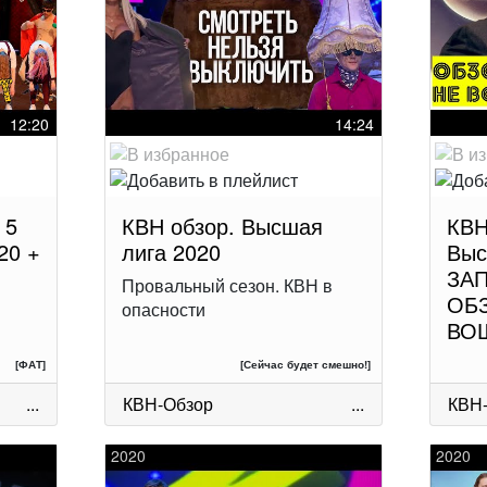
12:20
14:24
 5
КВН обзор. Высшая
КВН
20 +
лига 2020
Выс
ЗА
Провальный сезон. КВН в
ОБ
опасности
ВО
[ФАТ]
[Сейчас будет смешно!]
...
КВН-Обзор
...
КВН
2020
2020