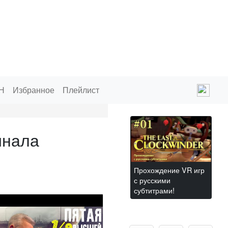
Н
Избранное
Плейлист
инала
Прохождение VR игр
с русскими
субтитрами!