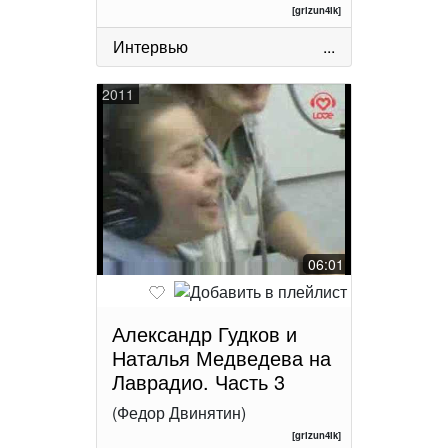
[grizun4ik]
Интервью
...
2011
06:01
Александр Гудков и
Наталья Медведева на
Лаврадио. Часть 3
(Федор Двинятин)
[grizun4ik]