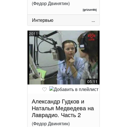
(Федор Двинятин)
[grizun4ik]
Интервью
...
2011
05:11
Александр Гудков и
Наталья Медведева на
Лаврадио. Часть 2
(Федор Двинятин)