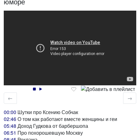
юморе
←
→
00:00
Шутки про Ксению Собчак
02:46
О том как работают вместе женщины и геи
05:48
Доход Гудкова от барбершопа
06:51
Про похорошевшую Москву
08:45
Реклама