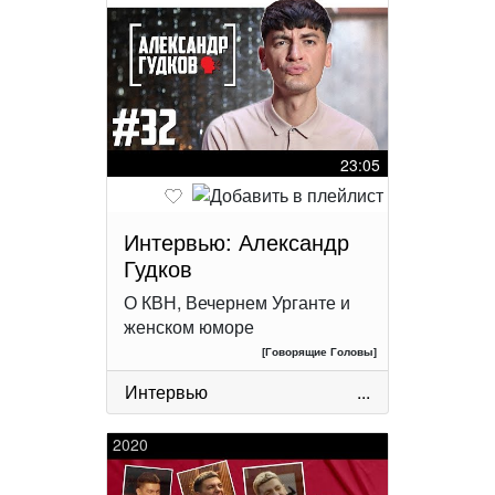
23:05
Интервью: Александр
Гудков
О КВН, Вечернем Урганте и
женском юморе
[Говорящие Головы]
Интервью
...
2020