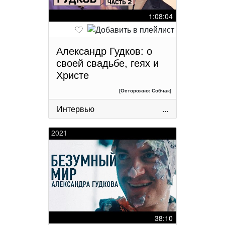
1:08:04
Александр Гудков: о
своей свадьбе, геях и
Христе
[Осторожно: Собчак]
Интервью
...
2021
38:10