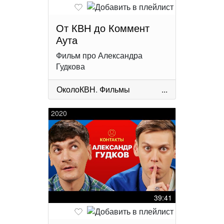
От КВН до Коммент
Аута
Фильм про Александра
Гудкова
ОколоКВН
.
Фильмы
...
2020
39:41