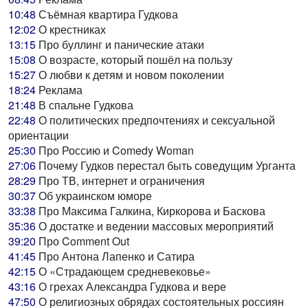
10:48
Съёмная квартира Гудкова
12:02
О крестниках
13:15
Про буллинг и панические атаки
15:08
О возрасте, который пошёл на пользу
15:27
О любви к детям и новом поколении
18:24
Реклама
21:48
В спальне Гудкова
22:48
О политических предпочтениях и сексуальной
ориентации
25:30
Про Россию и Comedy Woman
27:06
Почему Гудков перестал быть соведущим Урганта
28:29
Про ТВ, интернет и ограничения
30:37
Об украинском юморе
33:38
Про Максима Галкина, Киркорова и Баскова
35:36
О достатке и ведении массовых мероприятий
39:20
Про Comment Out
41:45
Про Антона Лапенко и Сатира
42:15
О «Страдающем средневековье»
43:16
О грехах Александра Гудкова и вере
47:50
О религиозных обрядах состоятельных россиян