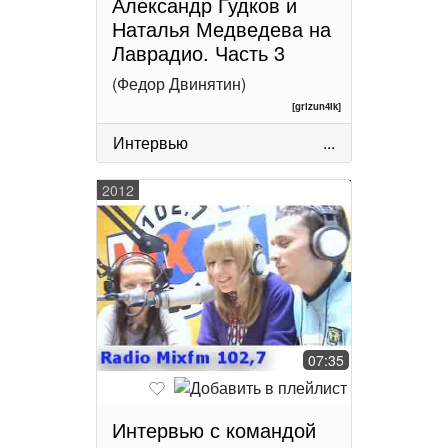
Александр Гудков и
Наталья Медведева на
Лаврадио. Часть 3
(Федор Двинятин)
[grizun4ik]
Интервью
...
2012
07:35
Интервью с командой