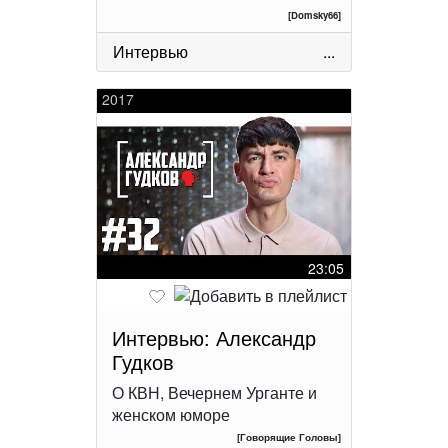
[Domsky66]
Интервью
...
2017
23:05
Интервью: Александр
Гудков
О КВН, Вечернем Урганте и
женском юморе
[Говорящие Головы]