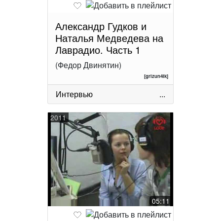
Александр Гудков и
Наталья Медведева на
Лаврадио. Часть 1
(Федор Двинятин)
[grizun4ik]
Интервью
...
2011
05:11