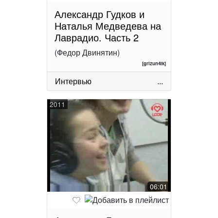
Александр Гудков и
Наталья Медведева на
Лаврадио. Часть 2
(Федор Двинятин)
[grizun4ik]
Интервью
...
2011
06:01