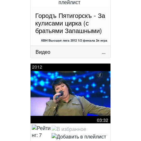
Городъ Пятигорскъ - За
кулисами цирка (с
братьями Запашными)
КВН Высшая лига 2012 1/2 финала 2я игра
Видео
...
2012
03:32