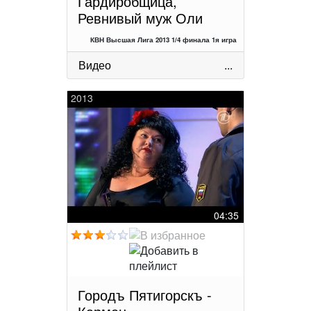
Гардиробщица,
Ревнивый муж Оли
КВН Высшая Лига 2013 1/4 финала 1я игра
Видео
...
2013
04:35
Городъ Пятигорскъ -