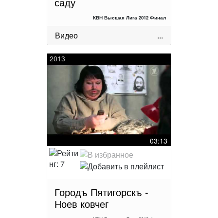
саду
КВН Высшая Лига 2012 Финал
Видео
...
2013
03:13
Городъ Пятигорскъ -
Ноев ковчег