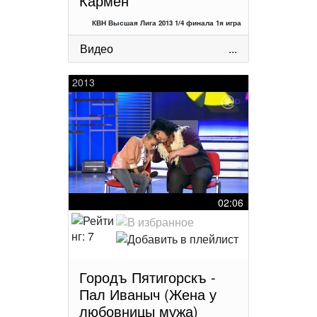
Кармен
КВН Высшая Лига 2013 1/4 финала 1я игра
Видео
...
2013
02:06
Городъ Пятигорскъ -
Пал Иваныч (Жена у
любовницы мужа)