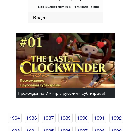
КВН Высшая Лига 2013 1/4 финала 1я игра
Видео
...
Прохождение VR игр с русскими субтитрами!
1964
1986
1987
1989
1990
1991
1992
1993
1994
1995
1996
1997
1998
1999