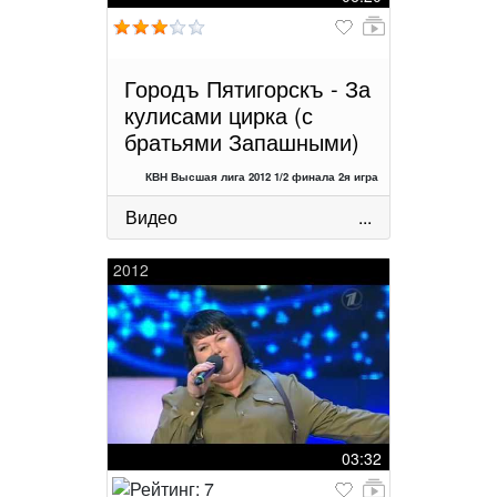
Городъ Пятигорскъ - За
кулисами цирка (с
братьями Запашными)
КВН Высшая лига 2012 1/2 финала 2я игра
Видео
...
2012
03:32