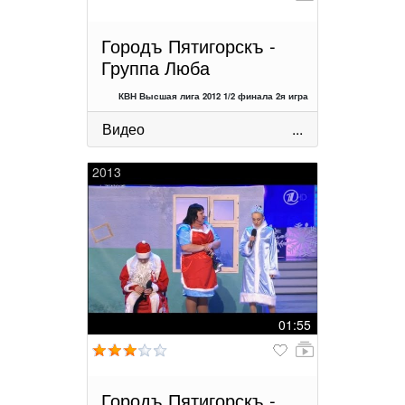
Городъ Пятигорскъ -
Группа Люба
КВН Высшая лига 2012 1/2 финала 2я игра
Видео
...
2013
01:55
Городъ Пятигорскъ -