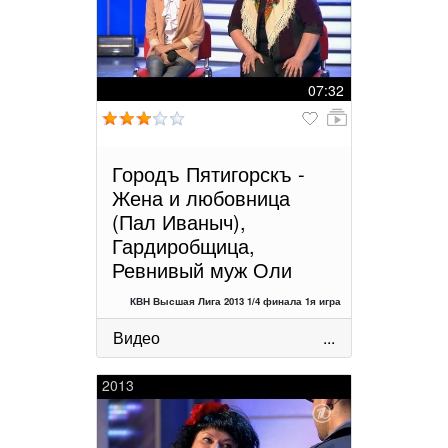
07:32
Городъ Пятигорскъ -
Жена и любовница
(Пал Иваныч),
Гардиробщица,
Ревнивый муж Оли
КВН Высшая Лига 2013 1/4 финала 1я игра
Видео
...
2013