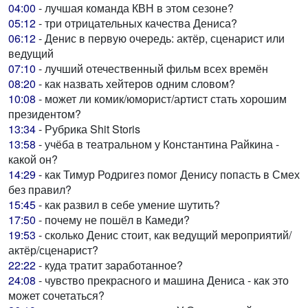
04:00
- лучшая команда КВН в этом сезоне?
05:12
- три отрицательных качества Дениса?
06:12
- Денис в первую очередь: актёр, сценарист или
ведущий
07:10
- лучший отечественный фильм всех времён
08:20
- как назвать хейтеров одним словом?
10:08
- может ли комик/юморист/артист стать хорошим
президентом?
13:34
- Рубрика Shit Storis
13:58
- учёба в театральном у Константина Райкина -
какой он?
14:29
- как Тимур Родригез помог Денису попасть в Смех
без правил?
15:45
- как развил в себе умение шутить?
17:50
- почему не пошёл в Камеди?
19:53
- сколько Денис стоит, как ведущий мероприятий/
актёр/сценарист?
22:22
- куда тратит заработанное?
24:08
- чувство прекрасного и машина Дениса - как это
может сочетаться?