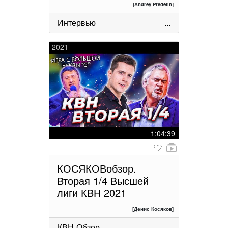
[Andrey Predelin]
Интервью
...
2021
1:04:39
КОСЯКОВобзор.
Вторая 1/4 Высшей
лиги КВН 2021
[Денис Косяков]
КВН-Обзор
...