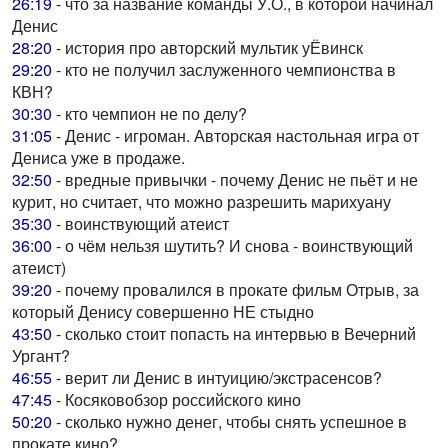
26:19
- что за название команды У.О., в которой начинал
Денис
28:20
- история про авторский мультик уЁвинск
29:20
- кто не получил заслуженного чемпионства в
КВН?
30:30
- кто чемпион не по делу?
31:05
- Денис - игроман. Авторская настольная игра от
Дениса уже в продаже.
32:50
- вредные привычки - почему Денис не пьёт и не
курит, но считает, что можно разрешить марихуану
35:30
- воинствующий атеист
36:00
- о чём нельзя шутить? И снова - воинствующий
атеист)
39:20
- почему провалился в прокате фильм Отрыв, за
который Денису совершенно НЕ стыдно
43:50
- сколько стоит попасть на интервью в Вечерний
Ургант?
46:55
- верит ли Денис в интуицию/экстрасенсов?
47:45
- Косяковобзор российского кино
50:20
- сколько нужно денег, чтобы снять успешное в
прокате кино?