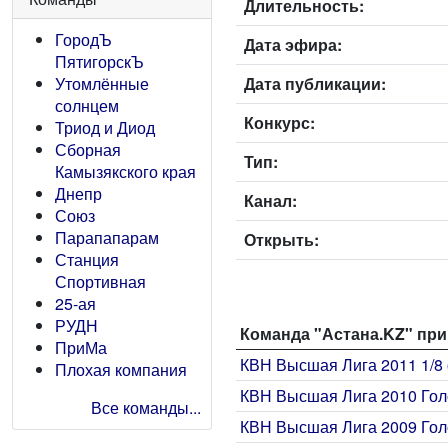
Длительность:
ГородЪ
Дата эфира:
ПятигорскЪ
Дата публикации:
Утомлённые
солнцем
Конкурс:
Триод и Диод
Сборная
Тип:
Камызякского края
Днепр
Канал:
Союз
Парапапарам
Открыть:
Станция
Спортивная
25-ая
РУДН
Команда "Астана.KZ" при
ПриМа
КВН Высшая Лига 2011 1/8 
Плохая компания
КВН Высшая Лига 2010 Го
Все команды...
КВН Высшая Лига 2009 Го