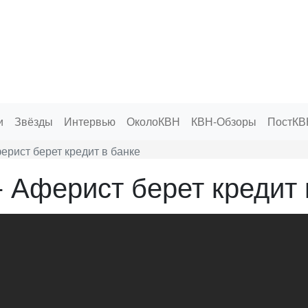
и
Звёзды
Интервью
ОколоКВН
КВН-Обзоры
ПостКВ
ерист берет кредит в банке
- Аферист берет кредит 