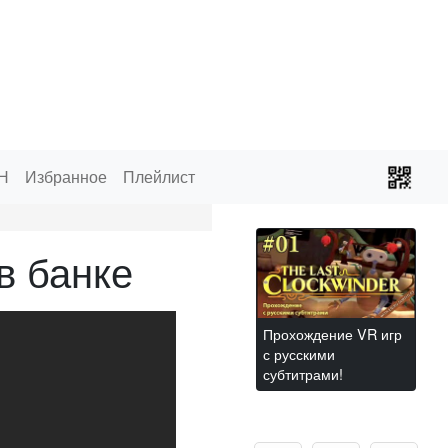
Н
Избранное
Плейлист
в банке
Прохождение VR игр
с русскими
субтитрами!