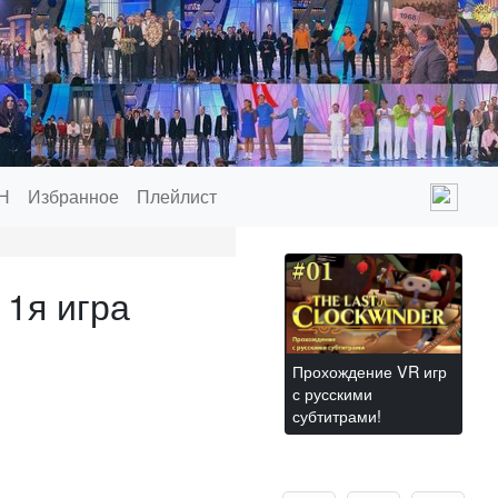
Н
Избранное
Плейлист
1я игра
Прохождение VR игр
с русскими
субтитрами!