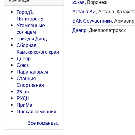
25-ая
, Воронеж
Астана.KZ
, Астана, Казахст
ГородЪ
ПятигорскЪ
БАК-Соучастники
, Армавир
Утомлённые
Днепр
, Днепропетровск
солнцем
Триод и Диод
Сборная
Камызякского края
Днепр
Союз
Парапапарам
Станция
Спортивная
25-ая
РУДН
ПриМа
Плохая компания
Все команды...