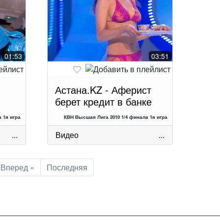
01:53
03:51
Астана.KZ - Аферист
берет кредит в банке
 1я игра
КВН Высшая Лига 2010 1/4 финала 1я игра
...
Видео
...
Вперед »
Последняя