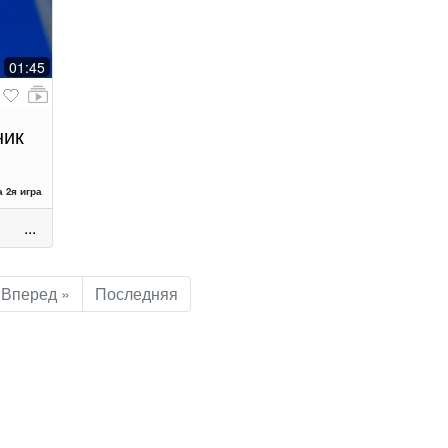
01:45
ник
 2я игра
...
Вперед »
Последняя