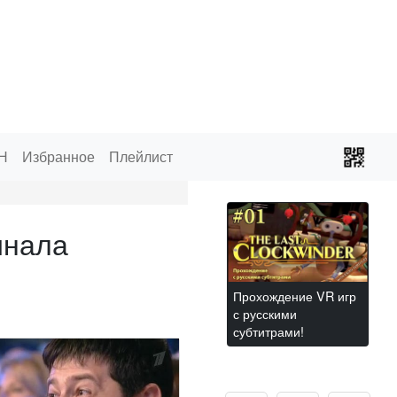
Н
Избранное
Плейлист
инала
Прохождение VR игр
с русскими
субтитрами!