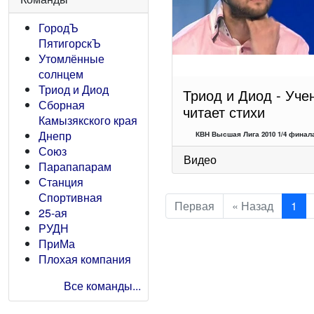
ГородЪ
ПятигорскЪ
Утомлённые
солнцем
Триод и Диод
Триод и Диод - Уче
Сборная
читает стихи
Камызякского края
Днепр
КВН Высшая Лига 2010 1/4 финала
Союз
Видео
Парапапарам
Станция
Спортивная
Первая
« Назад
1
25-ая
РУДН
ПриМа
Плохая компания
Все команды...