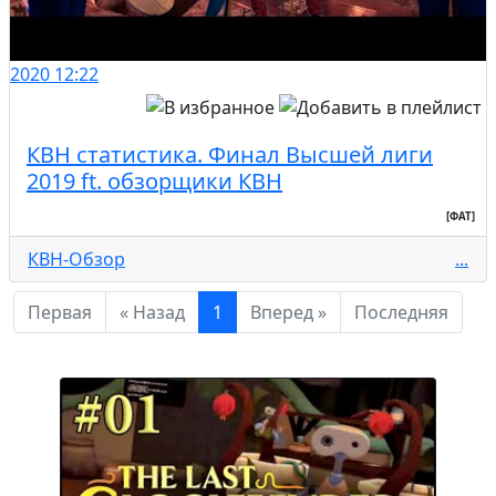
2020
12:22
КВН статистика. Финал Высшей лиги
2019 ft. обзорщики КВН
[ФАТ]
КВН-Обзор
...
Первая
« Назад
1
Вперед »
Последняя