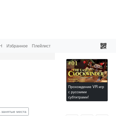
Н
Избранное
Плейлист
Прохождение VR игр
с русскими
субтитрами!
ь занятые места