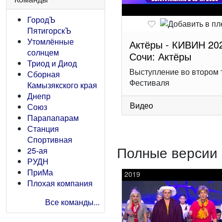
ГородЪ
ПятигорскЪ
Утомлённые
Актёры - КИВИН 20
солнцем
Сочи: Актёры
Триод и Диод
Выступление во втором 
Сборная
Фестиваля
Камызякского края
Днепр
Видео
Союз
Парапапарам
Станция
Спортивная
Полные версии 
25-ая
РУДН
ПриМа
2019
Плохая компания
Все команды...