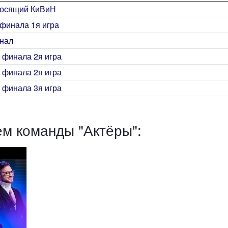
лосящий КиВиН
финала 1я игра
нал
 финала 2я игра
 финала 2я игра
 финала 3я игра
ем команды "Актёры":