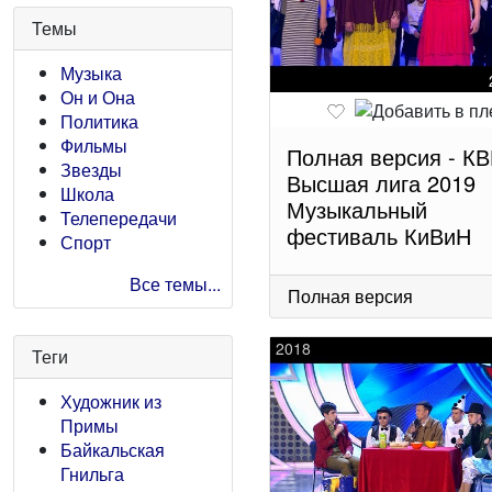
Темы
Музыка
Он и Она
Политика
Фильмы
Полная версия - К
Звезды
Высшая лига 2019
Школа
Музыкальный
Телепередачи
фестиваль КиВиН
Спорт
Все темы...
Полная версия
2018
Теги
Художник из
Примы
Байкальская
Гнильга