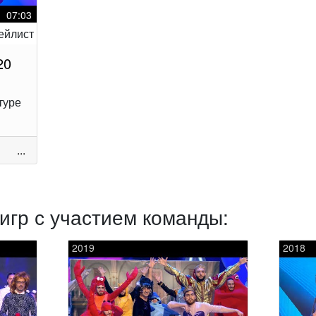
07:03
20
туре
...
игр с участием команды:
2019
2018