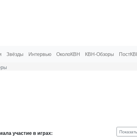
и
Звёзды
Интервью
ОколоКВН
КВН-Обзоры
ПостКВ
ёры
Показат
ала участие в играх: