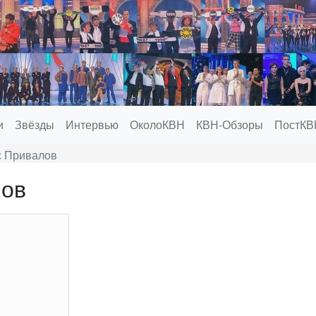
и
Звёзды
Интервью
ОколоКВН
КВН-Обзоры
ПостКВ
с Привалов
лов