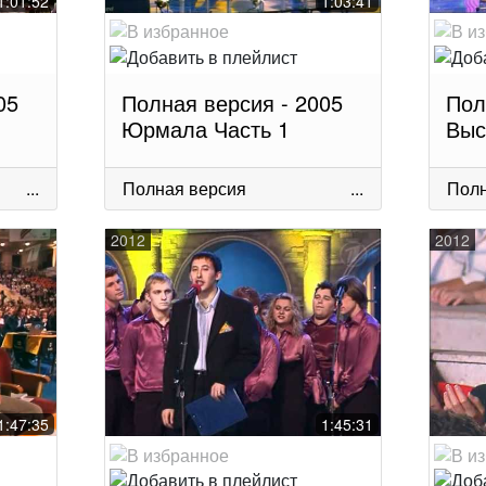
1:01:52
1:03:41
05
Полная версия - 2005
Пол
Юрмала Часть 1
Выс
...
Полная версия
...
Полн
2012
2012
1:47:35
1:45:31