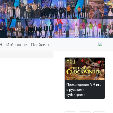
Н
Избранное
Плейлист
Прохождение VR игр
с русскими
субтитрами!