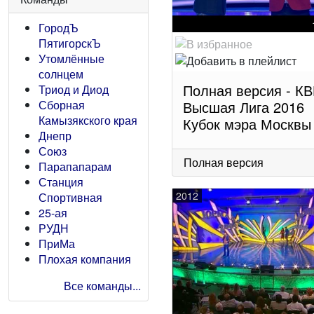
ГородЪ
ПятигорскЪ
Утомлённые
солнцем
Полная версия - К
Триод и Диод
Сборная
Высшая Лига 2016
Камызякского края
Кубок мэра Москвы
Днепр
Союз
Полная версия
Парапапарам
Станция
2012
Спортивная
25-ая
РУДН
ПриМа
Плохая компания
Все команды...