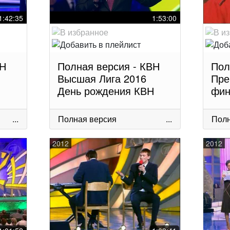
1:42:35
1:53:00
ВН
Полная версия - КВН
Пол
Высшая Лига 2016
Пре
День рождения КВН
фин
...
Полная версия
...
Полн
2012
2012