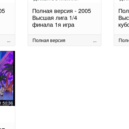
05
Полная версия - 2005
Пол
Высшая лига 1/4
Выс
финала 1я игра
куб
...
Полная версия
...
Полн
1:50:36