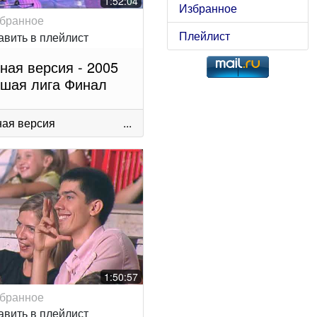
1:52:04
Избранное
Плейлист
ная версия - 2005
шая лига Финал
ая версия
...
1:50:57