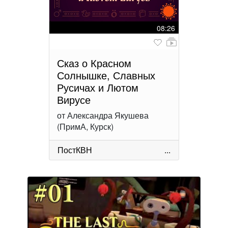
08:26
Сказ о Красном
Солнышке, Славных
Русичах и Лютом
Вирусе
от Александра Якушева
(ПримА, Курск)
ПостКВН
...