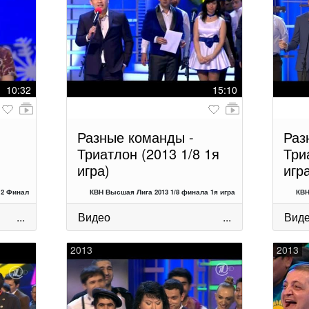
10:32
15:10
Разные команды -
Раз
Триатлон (2013 1/8 1я
Три
игра)
игр
12 Финал
КВН Высшая Лига 2013 1/8 финала 1я игра
КВН
...
Видео
...
Вид
2013
2013