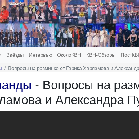
и
Звёзды
Интервью
ОколоКВН
КВН-Обзоры
ПостКВ
ы
Вопросы на разминке от Гарика Харламова и Александ
манды
- Вопросы на раз
ламова и Александра П