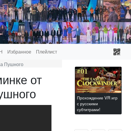
Н
Избранное
Плейлист
ра Пушного
минке от
ушного
Прохождение VR игр
с русскими
субтитрами!