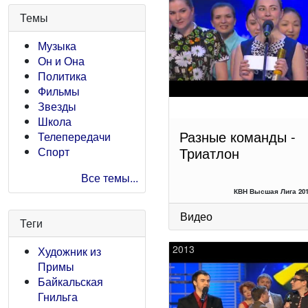
Темы
Музыка
Он и Она
Политика
Фильмы
Звезды
Школа
Разные команды -
Телепередачи
Триатлон
Спорт
Все темы...
КВН Высшая Лига 20
Видео
Теги
2013
Художник из
Примы
Байкальская
Гнильга