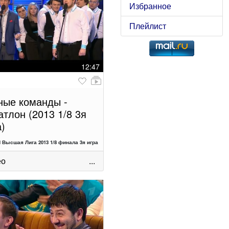
Избранное
Плейлист
12:47
ные команды -
атлон (2013 1/8 3я
а)
 Высшая Лига 2013 1/8 финала 3я игра
ео
...