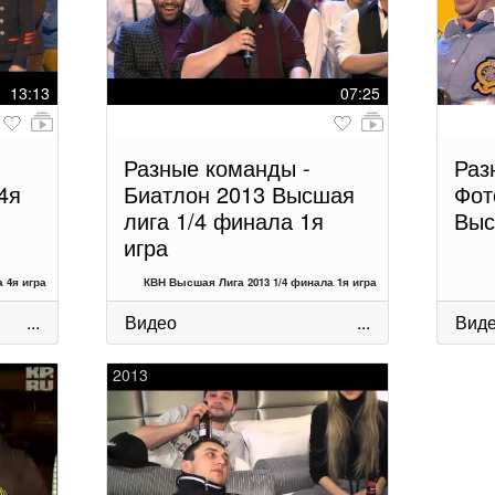
13:13
07:25
Разные команды -
Раз
4я
Биатлон 2013 Высшая
Фот
лига 1/4 финала 1я
Выс
игра
 4я игра
КВН Высшая Лига 2013 1/4 финала 1я игра
...
Видео
...
Вид
2013