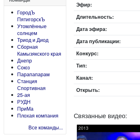
Эфир:
ГородЪ
Длительность:
ПятигорскЪ
Утомлённые
Дата эфира:
солнцем
Триод и Диод
Дата публикации:
Сборная
Конкурс:
Камызякского края
Днепр
Тип:
Союз
Парапапарам
Канал:
Станция
Спортивная
Открыть:
25-ая
РУДН
ПриМа
Связанные видео:
Плохая компания
Все команды...
2013