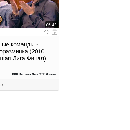
06:42
ные команды -
оразминка (2010
шая Лига Финал)
КВН Высшая Лига 2010 Финал
ео
...