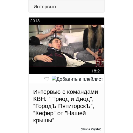
Интервью
...
2013
18:21
Интервью с командами
КВН: " Триод и Диод",
"ГородЪ ПятигорскЪ",
"Кефир" от "Нашей
крышы"
[Nasha Krysha]