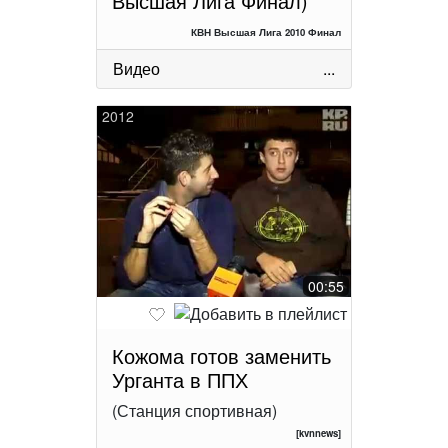
Высшая Лига Финал)
КВН Высшая Лига 2010 Финал
Видео
...
2012
00:55
Кожома готов заменить
Урганта в ППХ
(Станция спортивная)
[kvnnews]