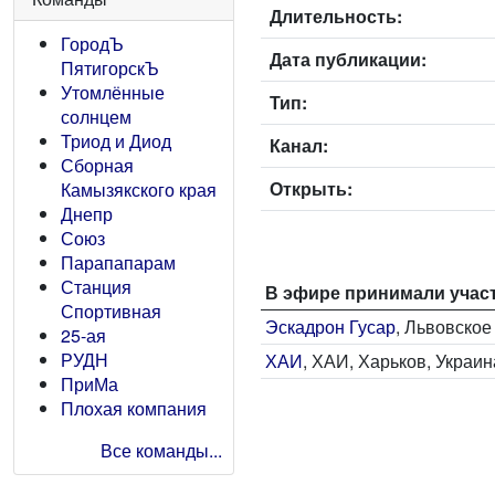
Длительность:
ГородЪ
Дата публикации:
ПятигорскЪ
Утомлённые
Тип:
солнцем
Триод и Диод
Канал:
Сборная
Открыть:
Камызякского края
Днепр
Союз
Парапапарам
Станция
В эфире принимали учас
Спортивная
Эскадрон Гусар
, Львовско
25-ая
РУДН
ХАИ
, ХАИ, Харьков, Украин
ПриМа
Плохая компания
Все команды...