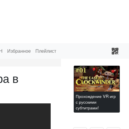
Н
Избранное
Плейлист
ра в
Прохождение VR игр
с русскими
субтитрами!