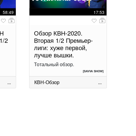
58:49
17:53
ВН
Обзор КВН-2020.
1/2
Вторая 1/2 Премьер-
лиги: хуже первой,
лучше вышки.
Тотальный обзор.
[SAVVA SHOW]
...
КВН-Обзор
...