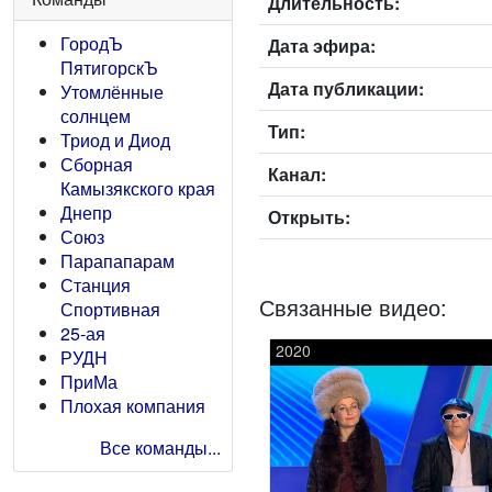
Длительность:
ГородЪ
Дата эфира:
ПятигорскЪ
Дата публикации:
Утомлённые
солнцем
Тип:
Триод и Диод
Сборная
Канал:
Камызякского края
Днепр
Открыть:
Союз
Парапапарам
Станция
Связанные видео:
Спортивная
25-ая
2020
РУДН
ПриМа
Плохая компания
Все команды...