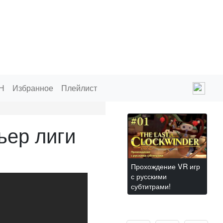
Н
Избранное
Плейлист
ьер лиги
Прохождение VR игр
с русскими
субтитрами!