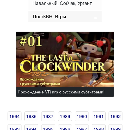
Навальный, Собчак, Ургант
ПостКВН
.
Игры
...
Прохождение VR игр с русскими субтитрами!
1964
1986
1987
1989
1990
1991
1992
1993
1994
1995
1996
1997
1998
1999