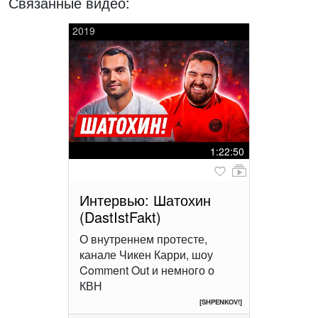
Связанные видео:
2019
1:22:50
Интервью: Шатохин
(DastIstFakt)
О внутреннем протесте,
канале Чикен Карри, шоу
Comment Out и немного о
КВН
[SHPENKOV!]