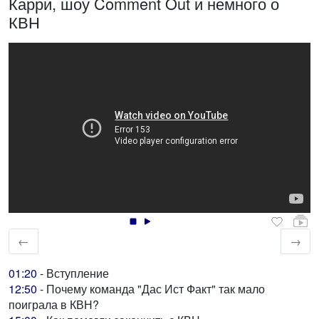
Карри, шоу Comment Out и немного о
КВН
←
→
01:20
- Вступление
12:50
- Почему команда "Дас Ист Факт" так мало
поиграла в КВН?