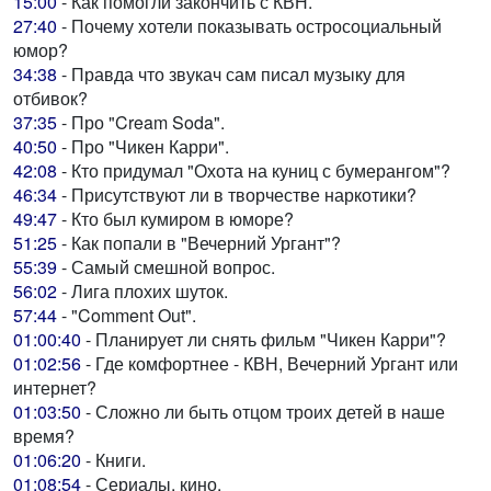
15:00
- Как помогли закончить с КВН.
27:40
- Почему хотели показывать остросоциальный
юмор?
34:38
- Правда что звукач сам писал музыку для
отбивок?
37:35
- Про "Cream Soda".
40:50
- Про "Чикен Карри".
42:08
- Кто придумал "Охота на куниц с бумерангом"?
46:34
- Присутствуют ли в творчестве наркотики?
49:47
- Кто был кумиром в юморе?
51:25
- Как попали в "Вечерний Ургант"?
55:39
- Самый смешной вопрос.
56:02
- Лига плохих шуток.
57:44
- "Comment Out".
01:00:40
- Планирует ли снять фильм "Чикен Карри"?
01:02:56
- Где комфортнее - КВН, Вечерний Ургант или
интернет?
01:03:50
- Сложно ли быть отцом троих детей в наше
время?
01:06:20
- Книги.
01:08:54
- Сериалы, кино.