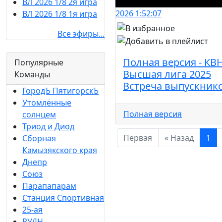
ВЛ 2026 1/8 2я игра
2026
1:52:07
ВЛ 2026 1/8 1я игра
Все эфиры...
Полная версия - КВ
Популярные
Высшая лига 2025
Команды
Встреча выпускник
ГородЪ ПятигорскЪ
Утомлённые
Полная версия
солнцем
Триод и Диод
Первая
« Назад
1
Сборная
Камызякского края
Днепр
Союз
Парапапарам
Станция Спортивная
25-ая
РУДН