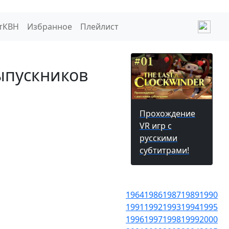
тКВН
Избранное
Плейлист
ыпускников
Прохождение
VR игр с
русскими
субтитрами!
1964
1986
1987
1989
1990
1991
1992
1993
1994
1995
1996
1997
1998
1999
2000