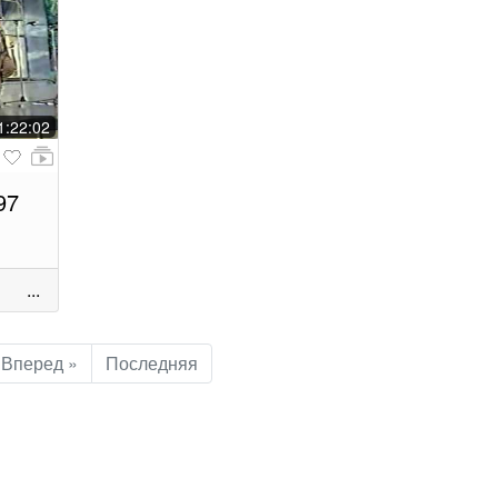
1:22:02
97
...
Вперед »
Последняя