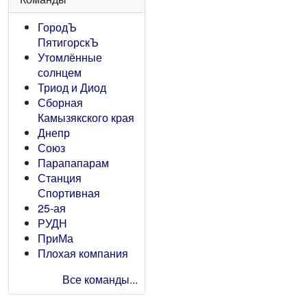
ГородЪ
ПятигорскЪ
Утомлённые
солнцем
Триод и Диод
Сборная
Камызякского края
Днепр
Союз
Парапапарам
Станция
Спортивная
25-ая
РУДН
ПриМа
Плохая компания
Все команды...