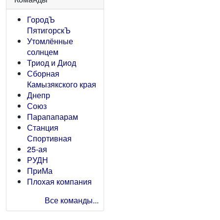
ГородЪ
ПятигорскЪ
Утомлённые
солнцем
Триод и Диод
Сборная
Камызякского края
Днепр
Союз
Парапапарам
Станция
Спортивная
25-ая
РУДН
ПриМа
Плохая компания
Все команды...