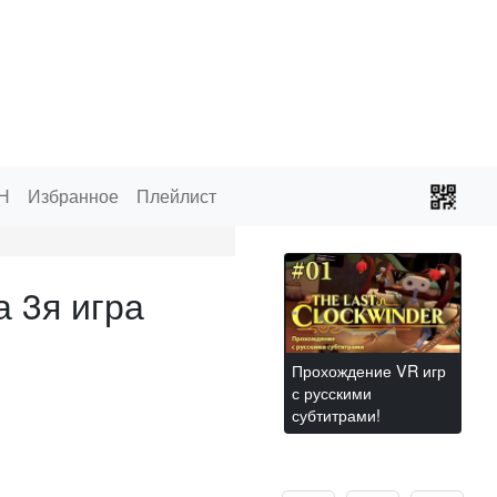
Н
Избранное
Плейлист
 3я игра
Прохождение VR игр
с русскими
субтитрами!