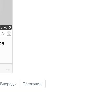
1:16:15
06
...
Вперед »
Последняя