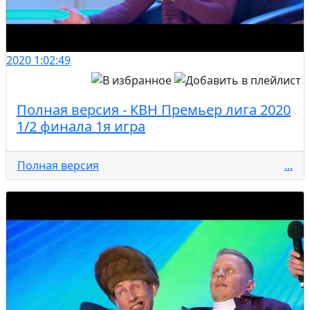
2020
1:02:49
Полная версия - КВН Премьер лига 2020
1/2 финала 1я игра
Полная версия
...