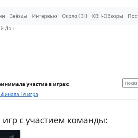
ии
Звёзды
Интервью
ОколоКВН
КВН-Обзоры
Пос
ий Дон
Показ
инимала участие в играх:
 финала 1я игра
 игр с участием команды: