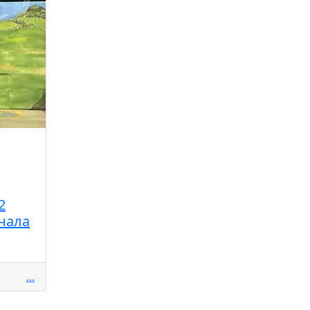
2
нала
...