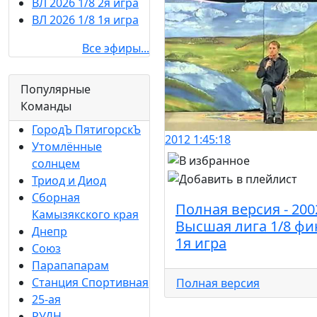
ВЛ 2026 1/8 2я игра
ВЛ 2026 1/8 1я игра
Все эфиры...
Популярные
Команды
ГородЪ ПятигорскЪ
2012
1:45:18
Утомлённые
солнцем
Триод и Диод
Сборная
Полная версия - 200
Камызякского края
Высшая лига 1/8 фи
Днепр
1я игра
Союз
Парапапарам
Станция Спортивная
Полная версия
25-ая
РУДН