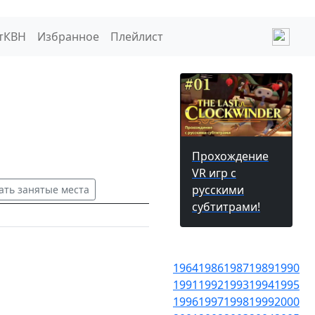
тКВН
Избранное
Плейлист
Прохождение
VR игр с
русскими
ать занятые места
субтитрами!
1964
1986
1987
1989
1990
1991
1992
1993
1994
1995
1996
1997
1998
1999
2000