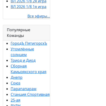
ВЛ 2026 1/8 2я игра
ВЛ 2026 1/8 1я игра
Все эфиры...
Популярные
Команды
ГородЪ ПятигорскЪ
Утомлённые
солнцем
Триод и Диод
Сборная
Камызякского края
Днепр
Союз
Парапапарам
Станция Спортивная
25-ая
РУДН