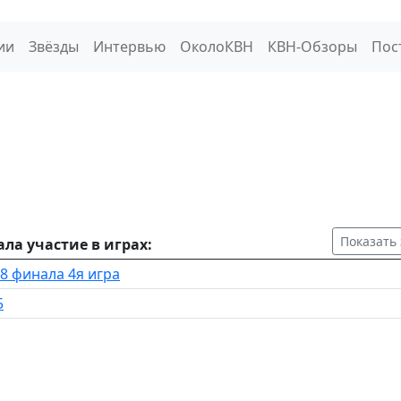
ии
Звёзды
Интервью
ОколоКВН
КВН-Обзоры
Пос
Показать
а участие в играх:
8 финала 4я игра
5