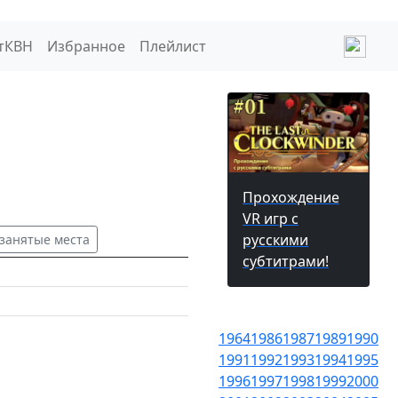
тКВН
Избранное
Плейлист
Прохождение
VR игр с
русскими
 занятые места
субтитрами!
1964
1986
1987
1989
1990
1991
1992
1993
1994
1995
1996
1997
1998
1999
2000