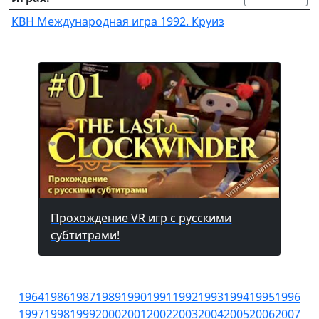
КВН Международная игра 1992. Круиз
Прохождение VR игр с русскими
субтитрами!
1964
1986
1987
1989
1990
1991
1992
1993
1994
1995
1996
1997
1998
1999
2000
2001
2002
2003
2004
2005
2006
2007