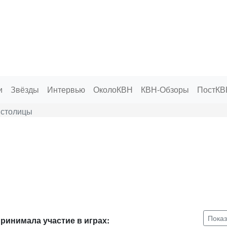
и
Звёзды
Интервью
ОколоКВН
КВН-Обзоры
ПостКВ
 столицы
Показ
ринимала участие в играх: