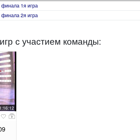
 финала 1я игра
 финала 2я игра
игр с участием команды:
1:16:12
09