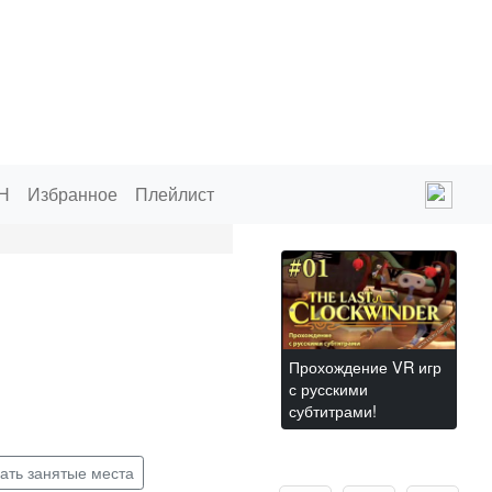
Н
Избранное
Плейлист
Прохождение VR игр
с русскими
субтитрами!
ать занятые места