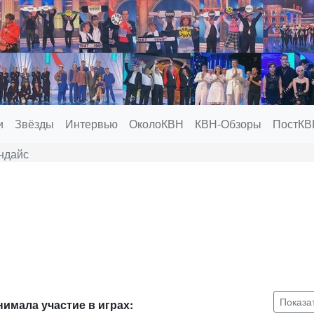
и
Звёзды
Интервью
ОколоКВН
КВН-Обзоры
ПостКВ
ндайс
Показа
имала участие в играх: