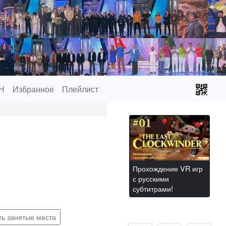
Н
Избранное
Плейлист
Прохождение VR игр
с русскими
субтитрами!
ть занятые места