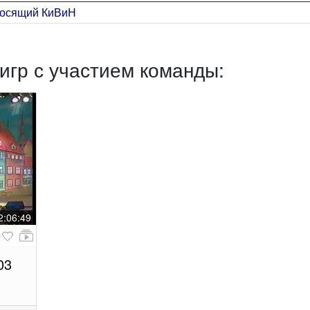
лосящий КиВиН
игр с участием команды:
2:06:49
03