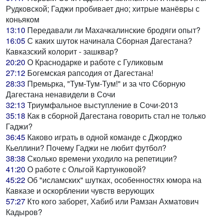
Рудковской; Гаджи пробивает дно; хитрые манёвры с
коньяком
13:10
Передавали ли Махачкалинские бродяги опыт?
16:05
С каких шуток начинала Сборная Дагестана?
Кавказский колорит - зашквар?
20:20
О Краснодарке и работе с Гуликовым
27:12
Богемская рапсодия от Дагестана!
28:33
Премьрка, "Тум-Тум-Тум!" и за что Сборную
Дагестана ненавидели в Сочи
32:13
Триумфальное выступление в Сочи-2013
35:18
Как в сборной Дагестана говорить стал не только
Гаджи?
36:45
Каково играть в одной команде с Джорджо
Кьеллини? Почему Гаджи не любит футбол?
38:38
Сколько времени уходило на репетиции?
41:20
О работе с Ольгой Картунковой?
45:22
Об "исламских" шутках, особенностях юмора на
Кавказе и оскорблении чувств верующих
57:27
Кто кого заборет, Хабиб или Рамзан Ахматович
Кадыров?