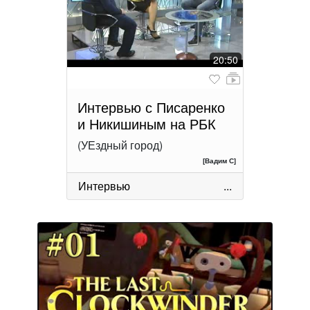
20:50
Интервью с Писаренко
и Никишиным на РБК
(УЕздный город)
[Вадим С]
Интервью
...