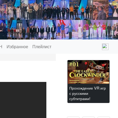
Н
Избранное
Плейлист
Прохождение VR игр
с русскими
субтитрами!