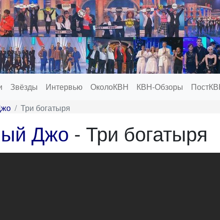
и
Звёзды
Интервью
ОколоКВН
КВН-Обзоры
ПостКВ
Джо
Три богатыря
ый Джо
- Три богатыря