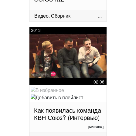
Видео
.
Cборник
...
2013
02:08
Как появилась команда
КВН Союз? (Интервью)
[MoiPortal]