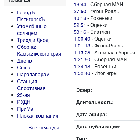
16:44
- Сборная МАИ
27:50
- Флэш-Рояль
ГородЪ
40:18
- Ровеньки
ПятигорскЪ
52:51
- Оценки
Утомлённые
53:16
- Биатлон
солнцем
1:00:40
- Оценки
Триод и Диод
1:01:13
- Флэш-Рояль
Сборная
1:13:25
- Атомная сборная
Камызякского края
1:21:50
- Сборная МАИ
Днепр
1:34:18
- Ровеньки
Союз
1:52:46
- Итог игры
Парапапарам
Станция
Спортивная
Эфир:
25-ая
РУДН
Длительность:
ПриМа
Дата эфира:
Плохая компания
Дата публикации:
Все команды...
Тип: