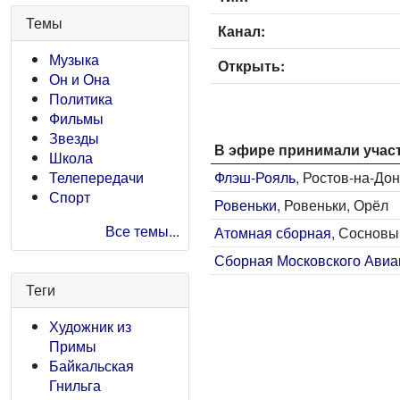
Темы
Канал:
Музыка
Открыть:
Он и Она
Политика
Фильмы
Звезды
В эфире принимали учас
Школа
Флэш-Рояль
, Ростов-на-До
Телепередачи
Спорт
Ровеньки
, Ровеньки, Орёл
Все темы...
Атомная сборная
, Сосновы
Сборная Московского Авиа
Теги
Художник из
Примы
Байкальская
Гнильга