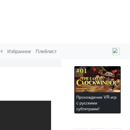
Н
Избранное
Плейлист
Прохождение VR игр
с русскими
субтитрами!