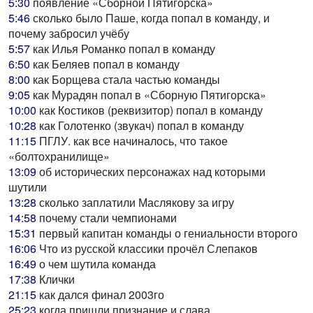
5:30
появление «Сборной Пятигорска»
5:46
сколько было Паше, когда попал в команду, и
почему забросил учёбу
5:57
как Илья Романко попал в команду
6:50
как Беляев попал в команду
8:00
как Борщева стала частью команды
9:05
как Мурадян попал в «Сборную Пятигорска»
10:00
как Костиков (реквизитор) попал в команду
10:28
как Голотенко (звукач) попал в команду
11:15
ПГЛУ. как все начиналось, что такое
«болтохранилище»
13:09
об исторических персонажах над которыми
шутили
13:28
сколько заплатили Маслякову за игру
14:58
почему стали чемпионами
15:31
первый капитан команды о гениальности второго
16:06
Что из русской классики прочёл Слепаков
16:49
о чем шутила команда
17:38
Клички
21:15
как дался финал 2003го
25:23
когда пришли признание и слава