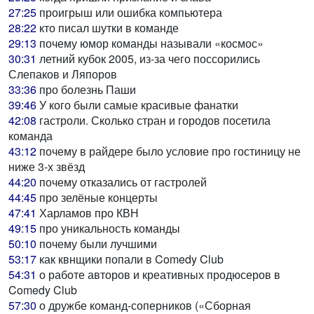
27:25
проигрыш или ошибка компьютера
28:22
кто писал шутки в команде
29:13
почему юмор команды называли «космос»
30:31
летний кубок 2005, из-за чего поссорились
Слепаков и Ляпоров
33:36
про болезнь Паши
39:46
У кого были самые красивые фанатки
42:08
гастроли. Сколько стран и городов посетила
команда
43:12
почему в райдере было условие про гостиницу не
ниже 3-х звёзд
44:20
почему отказались от гастролей
44:45
про зелёные концерты
47:41
Харламов про КВН
49:15
про уникальность команды
50:10
почему были лучшими
53:17
как квнщики попали в Comedy Club
54:31
о работе авторов и креативных продюсеров в
Comedy Club
57:30
о дружбе команд-соперников («Сборная