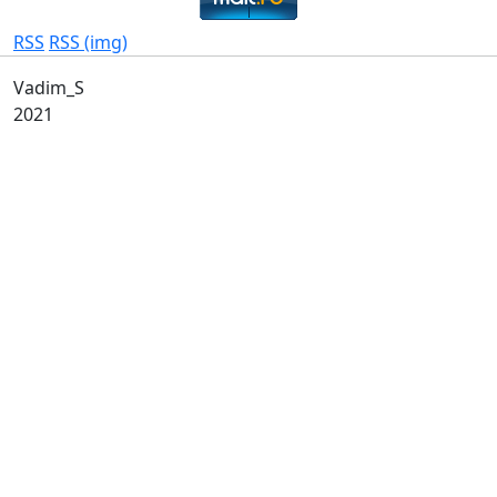
RSS
RSS (img)
Vadim_S
2021