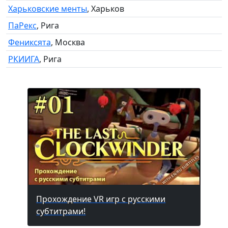
Харьковские менты
, Харьков
ПаРекс
, Рига
Фениксята
, Москва
РКИИГА
, Рига
Прохождение VR игр с русскими
субтитрами!