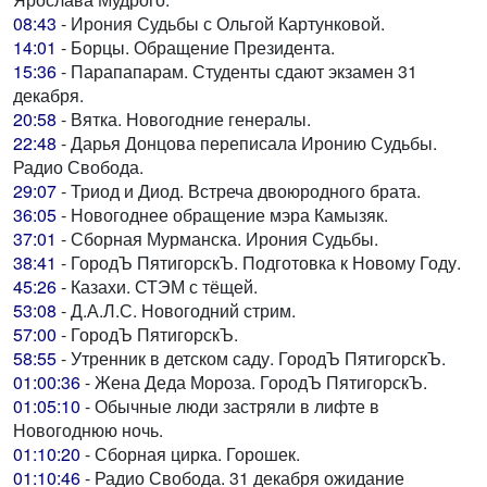
08:43
- Ирония Судьбы с Ольгой Картунковой.
14:01
- Борцы. Обращение Президента.
15:36
- Парапапарам. Студенты сдают экзамен 31
декабря.
20:58
- Вятка. Новогодние генералы.
22:48
- Дарья Донцова переписала Иронию Судьбы.
Радио Свобода.
29:07
- Триод и Диод. Встреча двоюродного брата.
36:05
- Новогоднее обращение мэра Камызяк.
37:01
- Сборная Мурманска. Ирония Судьбы.
38:41
- ГородЪ ПятигорскЪ. Подготовка к Новому Году.
45:26
- Казахи. СТЭМ с тёщей.
53:08
- Д.А.Л.С. Новогодний стрим.
57:00
- ГородЪ ПятигорскЪ.
58:55
- Утренник в детском саду. ГородЪ ПятигорскЪ.
01:00:36
- Жена Деда Мороза. ГородЪ ПятигорскЪ.
01:05:10
- Обычные люди застряли в лифте в
Новогоднюю ночь.
01:10:20
- Сборная цирка. Горошек.
01:10:46
- Радио Свобода. 31 декабря ожидание